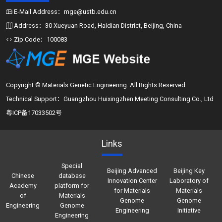
E-Mail Address：mge@ustb.edu.cn
Address：30 Xueyuan Road, Haidian District, Beijing, China
Zip Code：100083
Copyright © Materials Genetic Engineering. All Rights Reserved
Technical Support：Guangzhou Huixingzhen Meeting Consulting Co., Ltd
粤ICP备17033502号
Links
Special
Beijing Advanced
Beijing Key
Chinese
database
Innovation Center
Laboratory of
Academy
platform for
for Materials
Materials
of
Materials
Genome
Genome
Engineering
Genome
Engineering
Initiative
Engineering