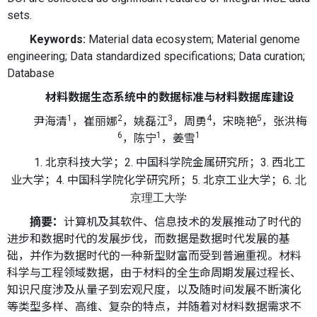
sets.
Keywords:
Material data ecosystem; Material genome
engineering; Data standardized specifications; Data curation;
Database
材料数据生态系统中的数据标准与材料数据库建设
1
2
3
4
5
尹海清
，崔丽娜
，姚磊江
，周勇
，宋晓艳
，张洪梅
6
1
1
，陈宁
，姜雪
1. 北京科技大学；2. 中国科学院金属研究所；3. 西北工
6.
北
业大学；4. 中国科学院化学研究所；5. 北京工业大学；
京理工大学
摘要
：
计算机及其软件、信息技术的发展推动了时代的
进步和数据时代的发展步伐，而数据是数据时代发展的基
础，并作为数据时代的一种新型财富而受到普遍重视。材料
科学与工程领域数据，由于材料的全生命周期发展过程长、
知识尺度涉及从量子到宏观尺度，以及随时间发展不断演化
等类型多样、高维、复杂的特点，并随着对材料数据需求不