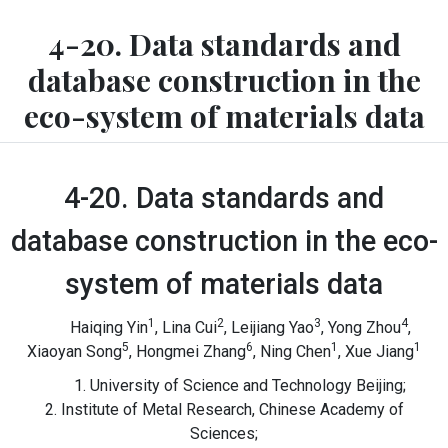
4-20. Data standards and
database construction in the
eco-system of materials data
4-20. Data standards and
database construction in the eco-
system of materials data
1
2
3
4
Haiqing Yin
, Lina Cui
, Leijiang Yao
, Yong Zhou
,
5
6
1
1
Xiaoyan Song
, Hongmei Zhang
, Ning Chen
, Xue Jiang
1. University of Science and Technology Beijing;
2. Institute of Metal Research, Chinese Academy of
Sciences;